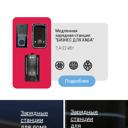
Медленная
зарядная станция
"БИЗНЕС ДЛЯ ХАБА"
7,4-22 кВт
Подробнее
Зарядные
Зарядные
станции
станции
для
для дома