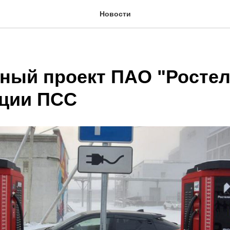
Новости
ный проект ПАО "Ростел
ции ПСС