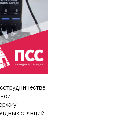
сотрудничестве.
дной
держку
арядных станций