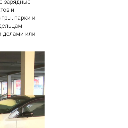
ые зарядные
тов и
нтры, парки и
адельцам
и делами или