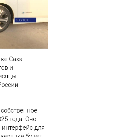
ике Саха
тов и
месяцы
России,
 собственное
25 года. Оно
 интерфейс для
 зарядка будет