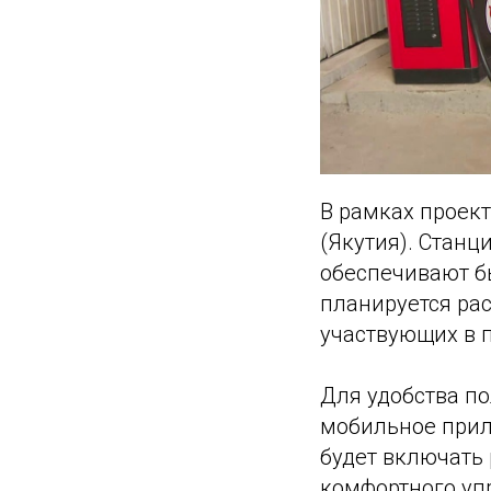
В рамках проек
(Якутия). Станц
обеспечивают б
планируется рас
участвующих в 
Для удобства п
мобильное прило
будет включать
комфортного уп