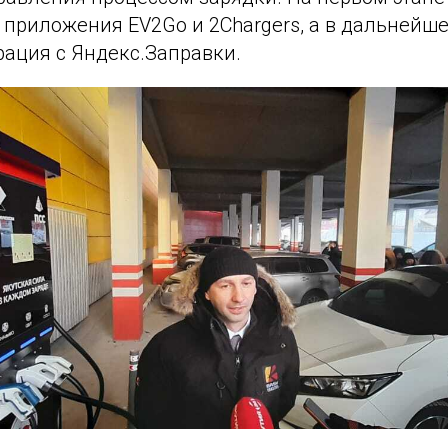
 приложения EV2Go и 2Chargers, а в дальнейш
рация с Яндекс.Заправки.